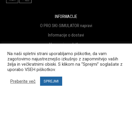
INFORMACIJE
O PRO SKI-SIMULATOR napravi
Informacije o dostavi
Varovanje podatkov
Na naši spletni strani uporabljamo piškotke, da vam
Pogoji poslovanja
zagotovimo najustreznejšo izkušnjo z zapomnitvijo vaših
Sofinanciranje Projekta
želja in večkratnimi obiski. S klikom na “Sprejmi” soglašate z
uporabo VSEH piškotkov.
Blog
Preberite več
SPREJMI
POMOČ UPORABNIKOM
Kontaktirajte nas
Pogosta vprašanja
MOJ RAČUN