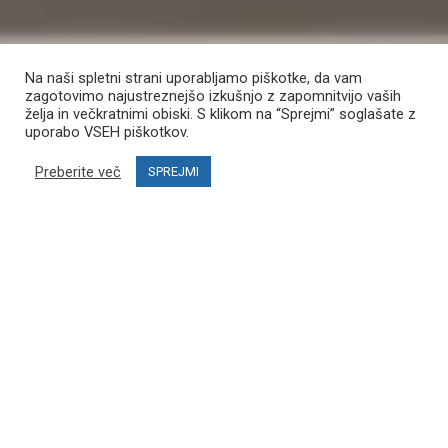
Na naši spletni strani uporabljamo piškotke, da vam
zagotovimo najustreznejšo izkušnjo z zapomnitvijo vaših
želja in večkratnimi obiski. S klikom na “Sprejmi” soglašate z
uporabo VSEH piškotkov.
Preberite več
SPREJMI
KONFIGURIRAJ SVOJ
SIMULATOR
Prilagodite svoj smučarski simulator svojim potrebam in željam.