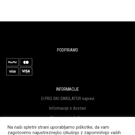
PODPIRAMO
INFORMACIJE
O PRO SKI-SIMULATOR napravi
Informacije o dostavi
Varovanje podatkov
Na naši spletni strani uporabljamo piškotke, da vam
Pogoji poslovanja
zagotovimo najustreznejšo izkušnjo z zapomnitvijo vaših