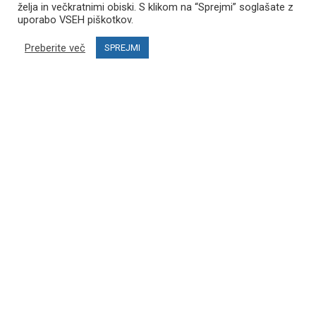
Sofinanciranje Projekta
želja in večkratnimi obiski. S klikom na “Sprejmi” soglašate z
uporabo VSEH piškotkov.
Blog
Preberite več
SPREJMI
POMOČ UPORABNIKOM
Kontaktirajte nas
Pogosta vprašanja
MOJ RAČUN
Moj račun
Zgodovina naročil
Postani zastopnik in odpri svoj PRO SKI STUDIO
SLEDITE NAM