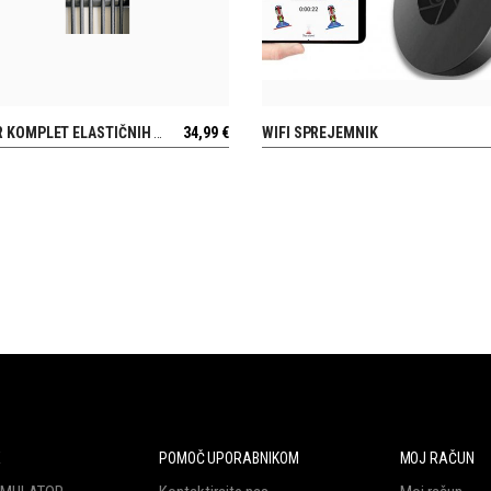
 KOMPLET ELASTIČNIH VRVI (6 KOSOV X 1,0 M)
34,99
€
WIFI SPREJEMNIK
POGLEJ
POGLEJ
E
POMOČ UPORABNIKOM
MOJ RAČUN