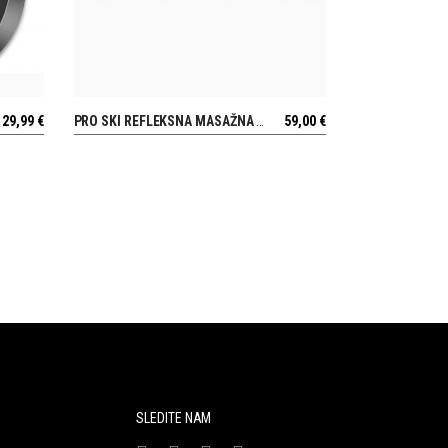
29,99
€
PRO SKI REFLEKSNA MASAŽNA BLAZINICA (2 KOSA)
59,00
€
POGLEJ
SLEDITE NAM