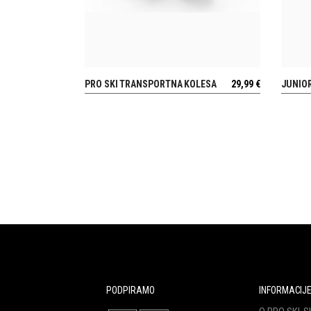
PRO SKI TRANSPORTNA KOLESA
29,99
€
JUNIOR
POGLEJ
PODPIRAMO
INFORMACIJ