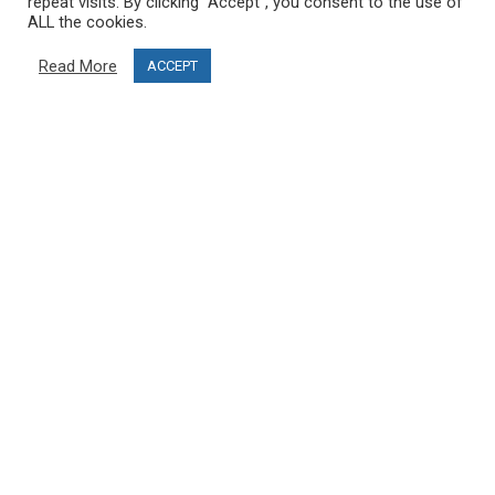
repeat visits. By clicking “Accept”, you consent to the use of
ALL the cookies.
Projektfinanzierung
Read More
ACCEPT
Blog
KUNDENDIENST
Kontaktiere uns
FAQ
MEIN KONTO
Mein Konto
Bestellungen
Werden Sie Partner und öffnen Sie Ihr PRO SKI STUDIO
FOLGE UNS