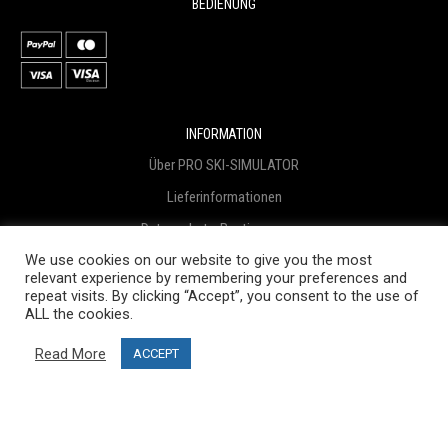
BEDIENUNG
INFORMATION
Über PRO SKI-SIMULATOR
Lieferinformationen
Datenschutz-Bestimmungen
We use cookies on our website to give you the most
Geschäftsbedingungen
relevant experience by remembering your preferences and
Geschäftsbedingungen
repeat visits. By clicking “Accept”, you consent to the use of
ALL the cookies.
Projektfinanzierung
Read More
ACCEPT
Blog
KUNDENDIENST
Kontaktiere uns