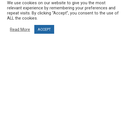
We use cookies on our website to give you the most
Geschäftsbedingungen
relevant experience by remembering your preferences and
Geschäftsbedingungen
repeat visits. By clicking “Accept”, you consent to the use of
ALL the cookies.
Projektfinanzierung
Read More
ACCEPT
Blog
KUNDENDIENST
Kontaktiere uns
FAQ
MEIN KONTO
Mein Konto
Bestellungen
Werden Sie Partner und öffnen Sie Ihr PRO SKI STUDIO
FOLGE UNS