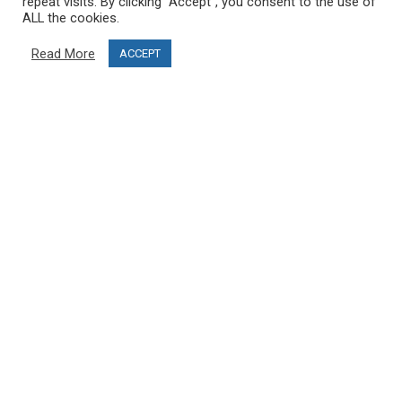
repeat visits. By clicking “Accept”, you consent to the use of
ALL the cookies.
Projektfinanzierung
Read More
ACCEPT
Blog
KUNDENDIENST
Kontaktiere uns
FAQ
MEIN KONTO
Mein Konto
Bestellungen
Werden Sie Partner und öffnen Sie Ihr PRO SKI STUDIO
FOLGE UNS