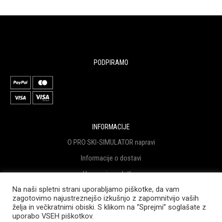
PODPIRAMO
INFORMACIJE
O PRO SKI-SIMULATOR napravi
Informacije o dostavi
Varovanje podatkov
Na naši spletni strani uporabljamo piškotke, da vam
Pogoji poslovanja
zagotovimo najustreznejšo izkušnjo z zapomnitvijo vaših
Sofinanciranje Projekta
želja in večkratnimi obiski. S klikom na “Sprejmi” soglašate z
uporabo VSEH piškotkov.
Blog