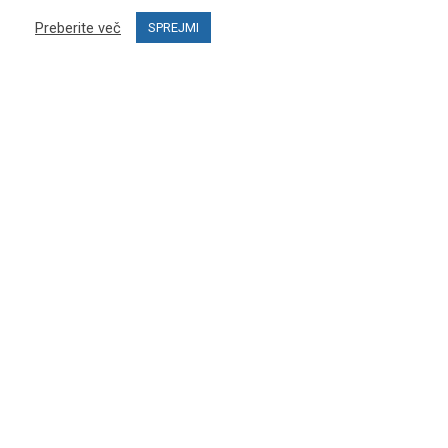
Preberite več
SPREJMI
POMOČ UPORABNIKOM
Kontaktirajte nas
Pogosta vprašanja
MOJ RAČUN
Moj račun
Zgodovina naročil
Postani zastopnik in odpri svoj PRO SKI STUDIO
SLEDITE NAM