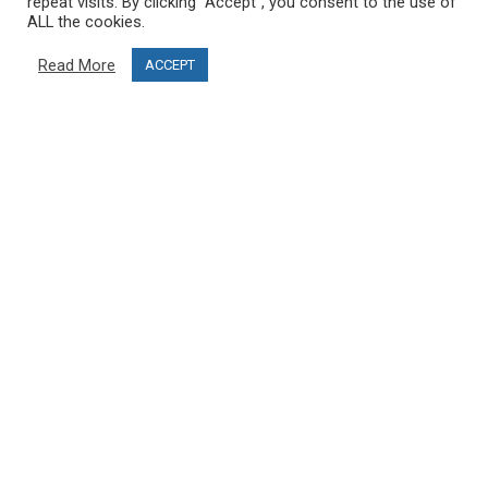
repeat visits. By clicking “Accept”, you consent to the use of
ALL the cookies.
Projektfinanzierung
Read More
ACCEPT
Blog
KUNDENDIENST
Kontaktiere uns
FAQ
MEIN KONTO
Mein Konto
Bestellungen
Werden Sie Partner und öffnen Sie Ihr PRO SKI STUDIO
FOLGE UNS